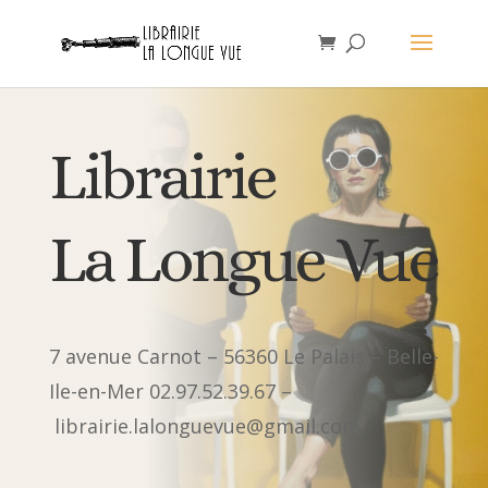
Librairie
La Longue Vue
7 avenue Carnot – 56360 Le Palais – Belle-
Ile-en-Mer 02.97.52.39.67 –
librairie.lalonguevue@gmail.com