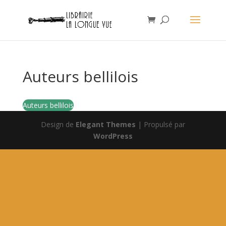
Auteurs bellilois
Auteurs bellilois
Design de
Elegant Themes
| Propulsé par
WordPress