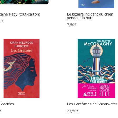
taine Papy (tout-carton)
Le bizarre incident du chien
pendant la nuit
0
€
7,50
€
Graciées
Les Fantômes de Shearwater
€
23,50
€