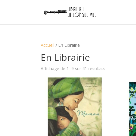
Accueil
/ En Librairie
En Librairie
Trié
Affichage de 1–9 sur 41 résultats
du
plus
récent
au
plus
ancien