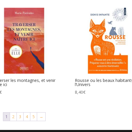
erser les montagnes, et venir
Rousse ou les beaux habitant
e ici
l’Univers
€
8,40
€
1
2
3
4
5
→