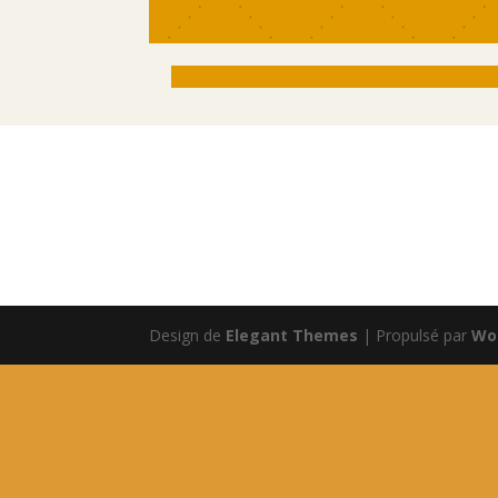
Design de
Elegant Themes
| Propulsé par
Wo