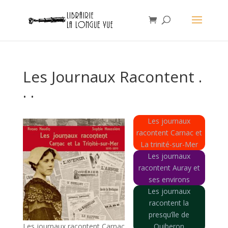
Les Journaux Racontent .
. .
Les journaux
racontent Carnac et
La trinité-sur-Mer
Les journaux
racontent Auray et
ses environs
Les journaux
racontent la
presqu’île de
Les journaux racontent Carnac
Quiberon